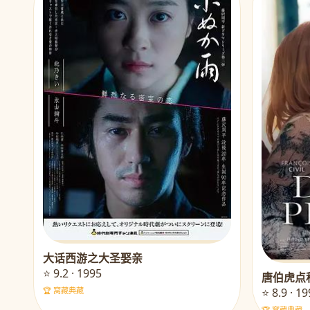
大话西游之大圣娶亲
⭐ 9.2 · 1995
唐伯虎点
⭐ 8.9 · 1
🏆 窝藏典藏
🏆 窝藏典藏