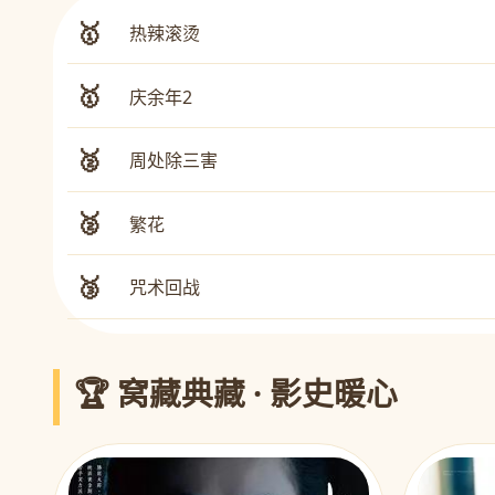
🥇
热辣滚烫
🥇
庆余年2
🥈
周处除三害
🥈
繁花
🥉
咒术回战
🏆 窝藏典藏 · 影史暖心