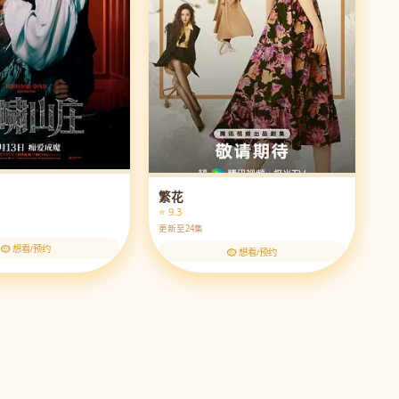
繁花
⭐ 9.3
更新至24集
🪹 想看/预约
🪹 想看/预约