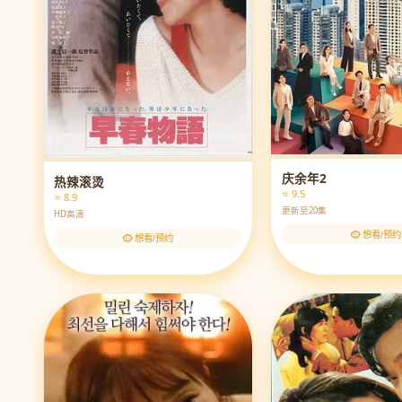
庆余年2
热辣滚烫
⭐ 9.5
⭐ 8.9
更新至20集
HD高清
🪹 想看/预约
🪹 想看/预约