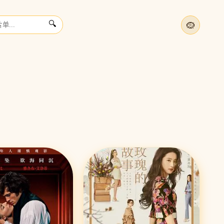
🪹
🔍
大
爱
立
›