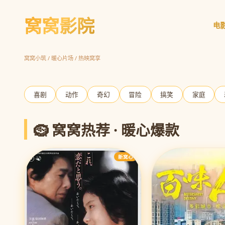
窝窝影院
电
庆余年2
范闲归来 欢乐权谋
立即观看
窝窝小筑 / 暖心片场 / 热映窝享
‹
喜剧
动作
奇幻
冒险
搞笑
家庭
🪹 窝窝热荐 · 暖心爆款
新窝心