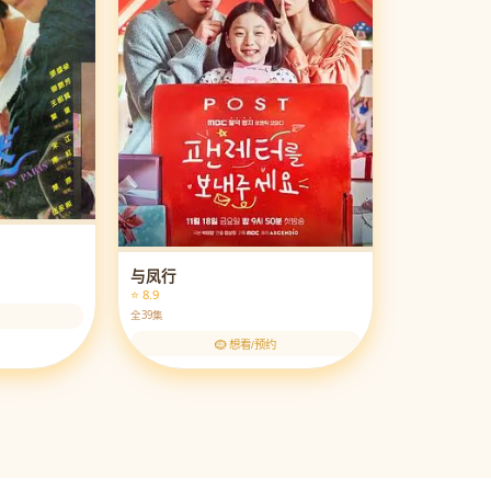
与凤行
⭐ 8.9
全39集
🪹 想看/预约