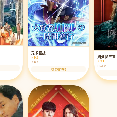
咒术回战
周处除三害
⭐ 9.2
⭐ 9.1
全两季
HD高清
🪹 想看/预约