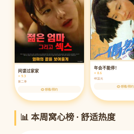
年会不能停！
间谍过家家
⭐ 8.6
⭐ 9.3
4K蓝光
第二季
🪹 想看/预约
🪹 想看/预约
📊 本周窝心榜 · 舒适热度