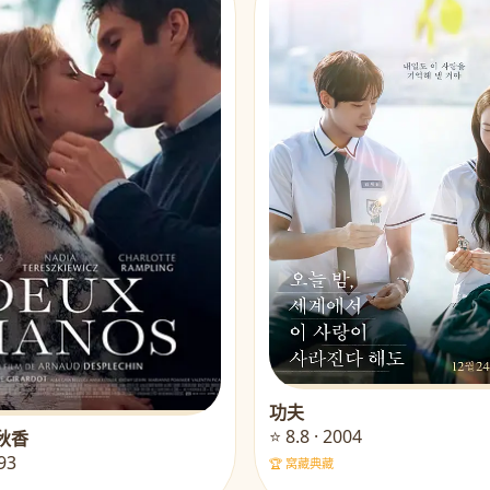
功夫
⭐ 8.8 · 2004
秋香
993
🏆 窝藏典藏