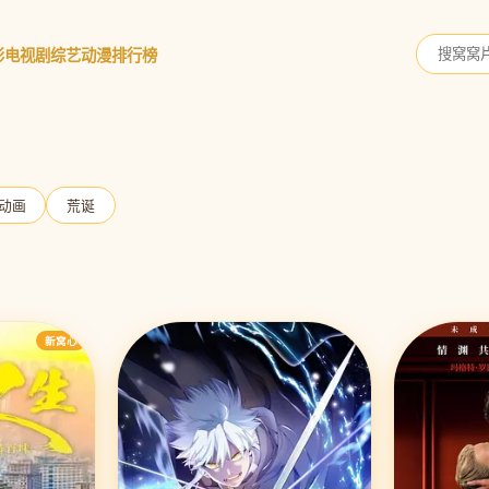
影
电视剧
综艺
动漫
排行榜
动画
荒诞
新窝心